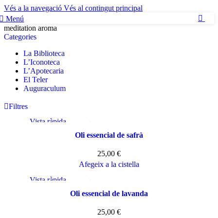
Vés a la navegació
Vés al contingut principal
Menú
0
meditation aroma
Categories
La Biblioteca
L’Iconoteca
L’Apotecaria
El Teler
Auguraculum
Filtres
Vista ràpida
Afegeix a la llista de desitjos
Oli essencial de safrà
25,00
€
Afegeix a la cistella
Vista ràpida
Afegeix a la llista de desitjos
Oli essencial de lavanda
25,00
€