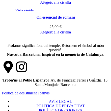
Afegeix a la cistella
Vista ràpida
Afegeix a la llista de desitjos
Oli essencial de romaní
25,00
€
Afegeix a la cistella
Profanus significa fora del temple. Retornem el símbol al món
quotidià.
Nascut a Barcelona. Inspirat en la memòria de Catalunya.
Troba'ns al Poble Espanyol.
Av. de Francesc Ferrer i Guàrdia, 13,
Sants-Montjuïc. Barcelona
Política de desistiment i canvis
AVÍS LEGAL
POLÍTICA DE PRIVACITAT
POLÍTICA DE COOKIES