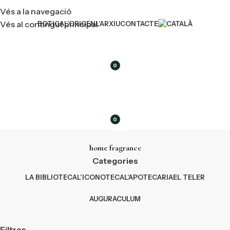
Vés a la navegació
Vés al contingut principal
BOTIGA
L’ORIGEN
L’ARXIU
CONTACTE
0
article
0
article
home fragrance
Categories
LA BIBLIOTECA
L’ICONOTECA
L’APOTECARIA
EL TELER
AUGURACULUM
Filtres