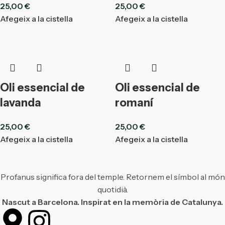
25,00
€
25,00
€
Afegeix a la cistella
Afegeix a la cistella
Oli essencial de
Oli essencial de
lavanda
romaní
25,00
€
25,00
€
Afegeix a la cistella
Afegeix a la cistella
Profanus significa fora del temple. Retornem el símbol al món
quotidià.
Nascut a Barcelona. Inspirat en la memòria de Catalunya.