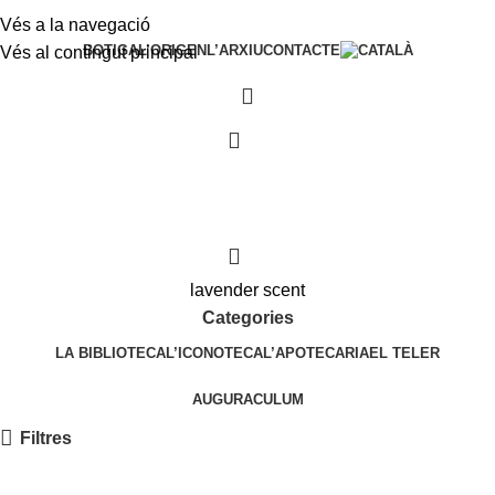
Vés a la navegació
BOTIGA
L’ORIGEN
L’ARXIU
CONTACTE
Vés al contingut principal
0
0
lavender scent
Categories
LA BIBLIOTECA
L’ICONOTECA
L’APOTECARIA
EL TELER
AUGURACULUM
Filtres