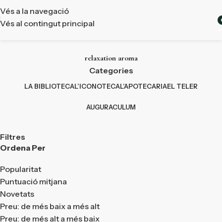
Vés a la navegació
Vés al contingut principal
a
relaxation aroma
Categories
LA BIBLIOTECA
L’ICONOTECA
L’APOTECARIA
EL TELER
AUGURACULUM
Filtres
Ordena Per
Popularitat
Puntuació mitjana
Novetats
Preu: de més baix a més alt
Preu: de més alt a més baix