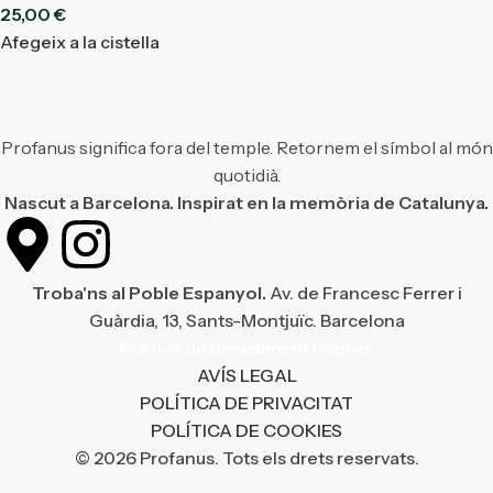
25,00
€
Afegeix a la cistella
Profanus significa fora del temple. Retornem el símbol al món
quotidià.
Nascut a Barcelona. Inspirat en la memòria de Catalunya.
Troba'ns al Poble Espanyol.
Av. de Francesc Ferrer i
Guàrdia, 13, Sants-Montjuïc. Barcelona
Política de desistiment i canvis
AVÍS LEGAL
POLÍTICA DE PRIVACITAT
POLÍTICA DE COOKIES
© 2026 Profanus. Tots els drets reservats.