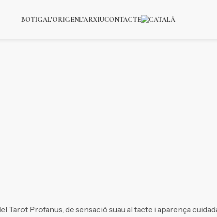
BOTIGA
L’ORIGEN
L’ARXIU
CONTACTE
el Tarot Profanus, de sensació suau al tacte i aparença cuidad