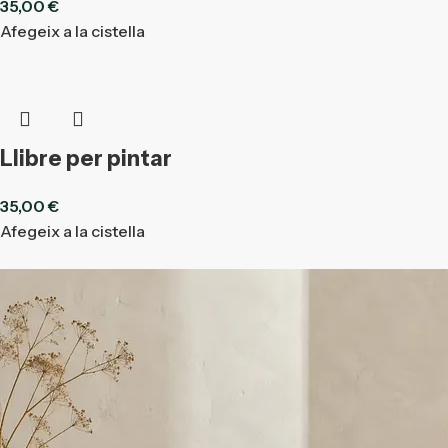
35,00
€
Afegeix a la cistella
Llibre per pintar
35,00
€
Afegeix a la cistella