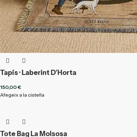
Tapís · Laberint D’Horta
150,00
€
Afegeix a la cistella
Tote Bag La Molsosa