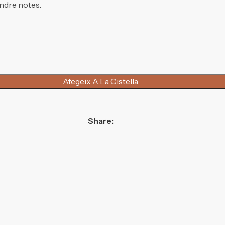
rendre notes.
Afegeix A La Cistella
Share: