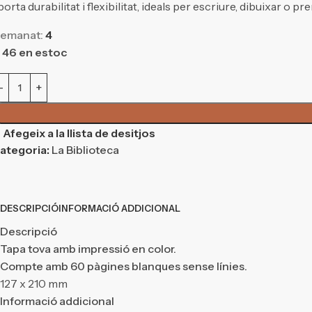
porta durabilitat i flexibilitat, ideals per escriure, dibuixar o p
emanat:
4
46 en estoc
Afegeix a la llista de desitjos
ategoria:
La Biblioteca
DESCRIPCIÓ
INFORMACIÓ ADDICIONAL
Descripció
Tapa tova amb impressió en color.
Compte amb 60 pàgines blanques sense línies.
127 x 210 mm
Informació addicional