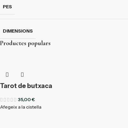
PES
DIMENSIONS
Productes populars
Tarot de butxaca
35,00
€
Afegeix a la cistella