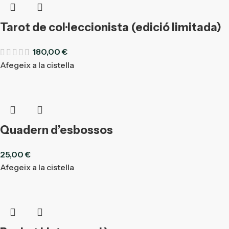
Tarot de col·leccionista (edició limitada)
180,00
€
Afegeix a la cistella
Quadern d’esbossos
25,00
€
Afegeix a la cistella