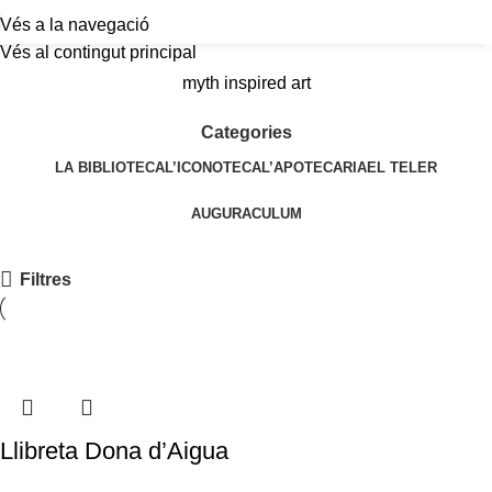
Vés a la navegació
a
Vés al contingut principal
myth inspired art
Categories
LA BIBLIOTECA
L’ICONOTECA
L’APOTECARIA
EL TELER
AUGURACULUM
Filtres
Llibreta Dona d’Aigua