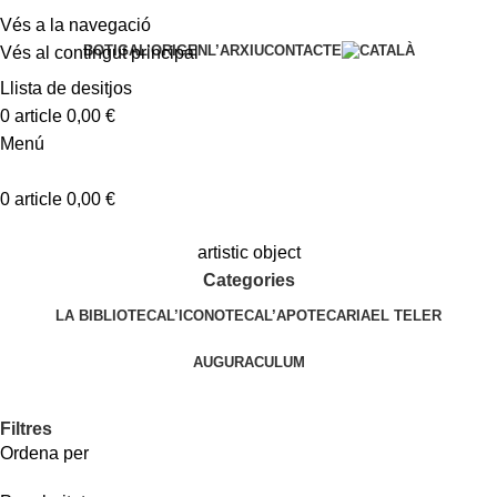
Vés a la navegació
BOTIGA
L’ORIGEN
L’ARXIU
CONTACTE
Vés al contingut principal
Llista de desitjos
0
article
0,00
€
Menú
0
article
0,00
€
artistic object
Categories
LA BIBLIOTECA
L’ICONOTECA
L’APOTECARIA
EL TELER
AUGURACULUM
Filtres
Ordena per