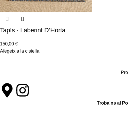
Tapís · Laberint D’Horta
150,00
€
Afegeix a la cistella
Pro
Troba'ns al P