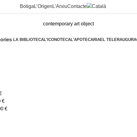
Botiga
L’Origen
L’Arxiu
Contacte
contemporary art object
ories
LA BIBLIOTECA
L’ICONOTECA
L’APOTECARIA
EL TELER
AUGURA
€
0
€
00
€