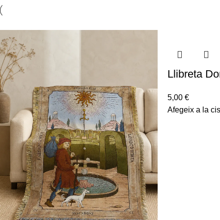
Llibreta D
5,00
€
Afegeix a la cis