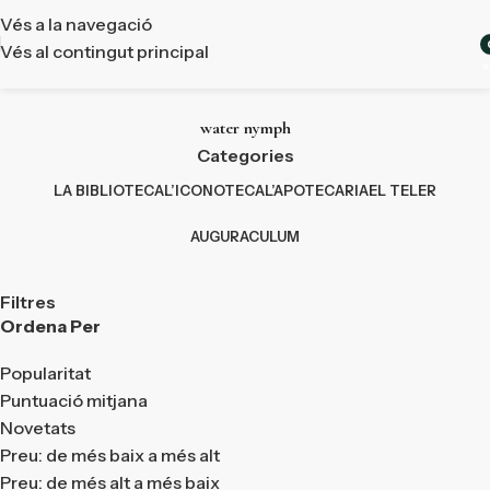
Vés a la navegació
Vés al contingut principal
a
water nymph
Categories
LA BIBLIOTECA
L’ICONOTECA
L’APOTECARIA
EL TELER
AUGURACULUM
Filtres
Ordena Per
Popularitat
Puntuació mitjana
Novetats
Preu: de més baix a més alt
Preu: de més alt a més baix