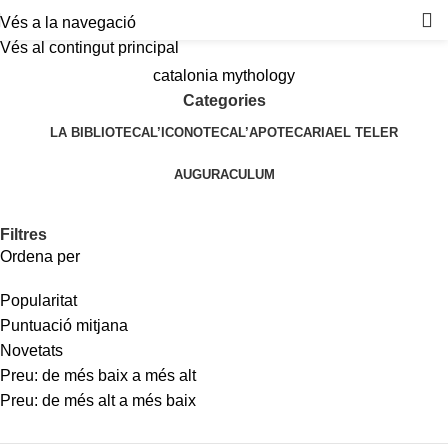
Vés a la navegació
Vés al contingut principal
catalonia mythology
Categories
LA BIBLIOTECA
L’ICONOTECA
L’APOTECARIA
EL TELER
AUGURACULUM
Filtres
Ordena per
Popularitat
Puntuació mitjana
Novetats
Preu: de més baix a més alt
Preu: de més alt a més baix