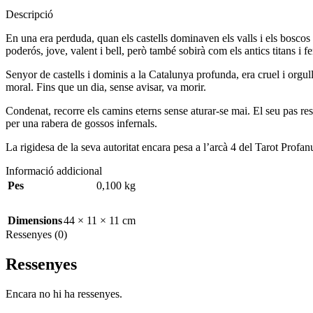
Descripció
En una era perduda, quan els castells dominaven els valls i els bosco
poderós, jove, valent i bell, però també sobirà com els antics titans i f
Senyor de castells i dominis a la Catalunya profunda, era cruel i orgulló
moral. Fins que un dia, sense avisar, va morir.
Condenat, recorre els camins eterns sense aturar-se mai. El seu pas re
per una rabera de gossos infernals.
La rigidesa de la seva autoritat encara pesa a l’arcà 4 del Tarot Profan
Informació addicional
Pes
0,100 kg
Dimensions
44 × 11 × 11 cm
Ressenyes (0)
Ressenyes
Encara no hi ha ressenyes.