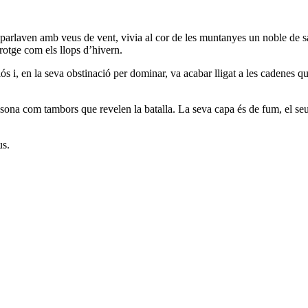
s parlaven amb veus de vent, vivia al cor de les muntanyes un noble de 
erotge com els llops d’hivern.
s i, en la seva obstinació per dominar, va acabar lligat a les cadenes que
ssona com tambors que revelen la batalla. La seva capa és de fum, el se
us.