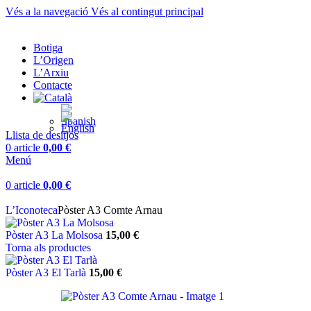
Vés a la navegació
Vés al contingut principal
Botiga
L’Origen
L’Arxiu
Contacte
Llista de desitjos
0
article
0,00
€
Menú
0
article
0,00
€
L’Iconoteca
Pòster A3 Comte Arnau
Pòster A3 La Molsosa
15,00
€
Torna als productes
Pòster A3 El Tarlà
15,00
€