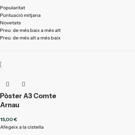
Popularitat
Puntuació mitjana
Novetats
Preu: de més baix a més alt
Preu: de més alt a més baix
Pòster A3 Comte
Arnau
15,00
€
Afegeix a la cistella