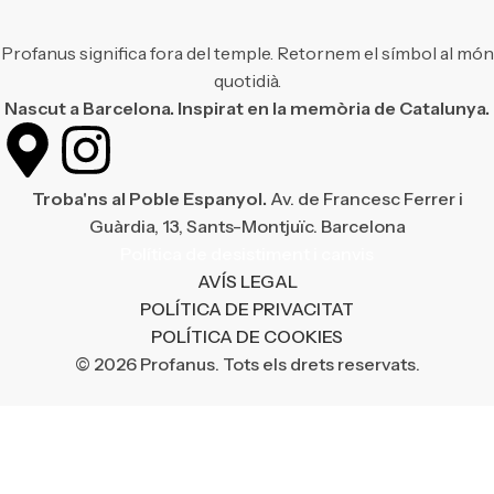
Profanus significa fora del temple. Retornem el símbol al món
quotidià.
Nascut a Barcelona. Inspirat en la memòria de Catalunya.
Troba'ns al Poble Espanyol.
Av. de Francesc Ferrer i
Guàrdia, 13, Sants-Montjuïc. Barcelona
Política de desistiment i canvis
AVÍS LEGAL
POLÍTICA DE PRIVACITAT
POLÍTICA DE COOKIES
© 2026 Profanus. Tots els drets reservats.
¡Enviament gratuït en compres superiors a 50 €!