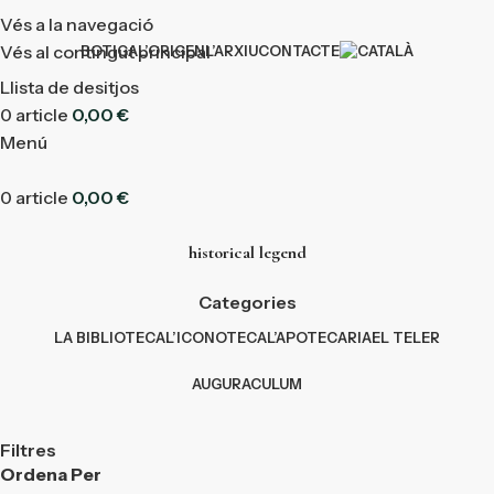
Vés a la navegació
Vés al contingut principal
BOTIGA
L’ORIGEN
L’ARXIU
CONTACTE
Llista de desitjos
0
article
0,00
€
Menú
0
article
0,00
€
historical legend
Categories
LA BIBLIOTECA
L’ICONOTECA
L’APOTECARIA
EL TELER
AUGURACULUM
Filtres
Ordena Per