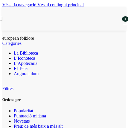
Vés a la navegació
Vés al contingut principal
0
artic
european folklore
Categories
La Biblioteca
L’Iconoteca
L’Apotecaria
El Teler
Auguraculum
Filtres
Ordena per
Popularitat
Puntuació mitjana
Novetats
Preu: de més baix a més alt