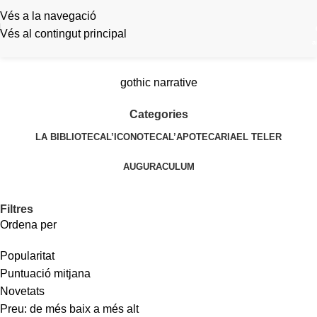
Vés a la navegació
Vés al contingut principal
a
gothic narrative
Categories
LA BIBLIOTECA
L’ICONOTECA
L’APOTECARIA
EL TELER
AUGURACULUM
Filtres
Ordena per
Popularitat
Puntuació mitjana
Novetats
Preu: de més baix a més alt