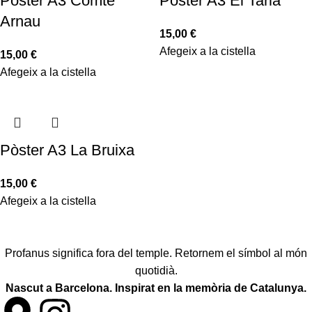
Pòster A3 Comte
Pòster A3 El Tarlà
Arnau
15,00
€
Afegeix a la cistella
15,00
€
Afegeix a la cistella
Pòster A3 La Bruixa
15,00
€
Afegeix a la cistella
Profanus significa fora del temple. Retornem el símbol al món
quotidià.
Nascut a Barcelona. Inspirat en la memòria de Catalunya.