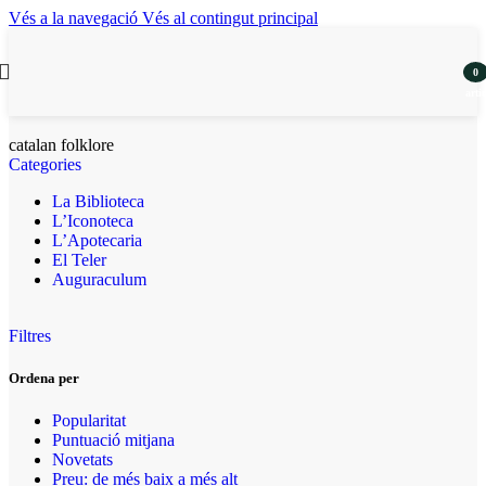
Vés a la navegació
Vés al contingut principal
0
artic
catalan folklore
Categories
La Biblioteca
L’Iconoteca
L’Apotecaria
El Teler
Auguraculum
Filtres
Ordena per
Popularitat
Puntuació mitjana
Novetats
Preu: de més baix a més alt