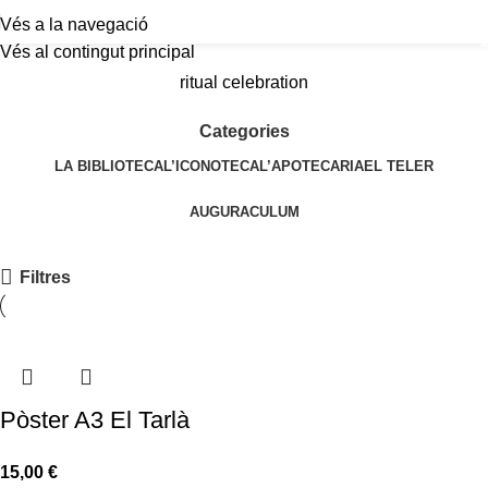
Vés a la navegació
a
Vés al contingut principal
ritual celebration
Categories
LA BIBLIOTECA
L’ICONOTECA
L’APOTECARIA
EL TELER
AUGURACULUM
Filtres
Pòster A3 El Tarlà
15,00
€