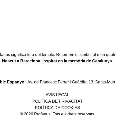
fanus significa fora del temple. Retornem el símbol al món quoti
Nascut a Barcelona. Inspirat en la memòria de Catalunya.
oble Espanyol.
Av. de Francesc Ferrer i Guàrdia, 13, Sants-Mon
Política de desistiment i canvis
AVÍS LEGAL
POLÍTICA DE PRIVACITAT
POLÍTICA DE COOKIES
© 2026 Profanus. Tots els drets reservats.