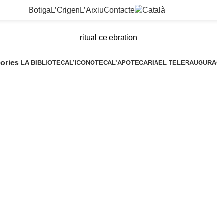
Botiga
L’Origen
L’Arxiu
Contacte
ritual celebration
ories
LA BIBLIOTECA
L’ICONOTECA
L’APOTECARIA
EL TELER
AUGURA