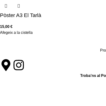
Pòster A3 El Tarlà
15,00
€
Afegeix a la cistella
Pro
Troba'ns al P