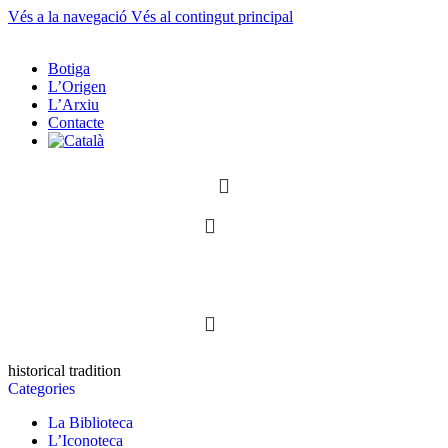
Vés a la navegació
Vés al contingut principal
Botiga
L’Origen
L’Arxiu
Contacte
0
0
historical tradition
Categories
La Biblioteca
L’Iconoteca