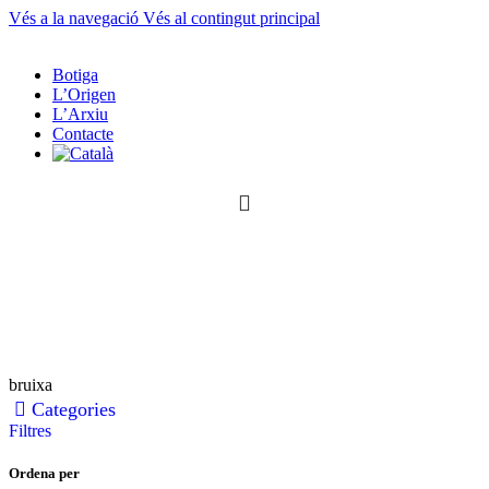
Vés a la navegació
Vés al contingut principal
Botiga
L’Origen
L’Arxiu
Contacte
0
article
0
article
bruixa
Categories
Filtres
Ordena per