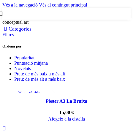
Vés a la navegació
Vés al contingut principal
0
artic
conceptual art
Categories
Filtres
Ordena per
Popularitat
Puntuació mitjana
Novetats
Preu: de més baix a més alt
Preu: de més alt a més baix
Vista ràpida
Afegeix a la llista de desitjos
Pòster A3 La Bruixa
15,00
€
Afegeix a la cistella