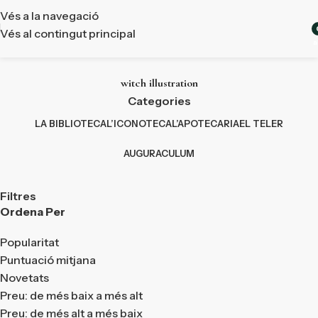
Vés a la navegació
Vés al contingut principal
a
witch illustration
Categories
LA BIBLIOTECA
L’ICONOTECA
L’APOTECARIA
EL TELER
AUGURACULUM
Filtres
Ordena Per
Popularitat
Puntuació mitjana
Novetats
Preu: de més baix a més alt
Preu: de més alt a més baix