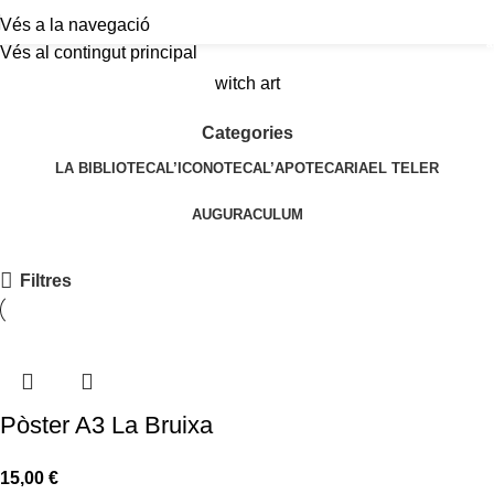
Vés a la navegació
a
Vés al contingut principal
witch art
Categories
LA BIBLIOTECA
L’ICONOTECA
L’APOTECARIA
EL TELER
AUGURACULUM
Filtres
Pòster A3 La Bruixa
15,00
€