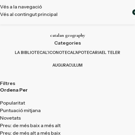
Vés a la navegació
Vés al contingut principal
a
catalan geography
Categories
LA BIBLIOTECA
L’ICONOTECA
L’APOTECARIA
EL TELER
AUGURACULUM
Filtres
Ordena Per
Popularitat
Puntuació mitjana
Novetats
Preu: de més baix a més alt
Preu: de més alt a més baix