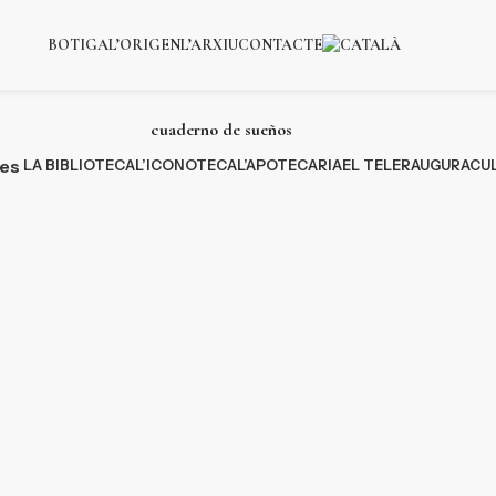
BOTIGA
L’ORIGEN
L’ARXIU
CONTACTE
cuaderno de sueños
ies
LA BIBLIOTECA
L’ICONOTECA
L’APOTECARIA
EL TELER
AUGURACU