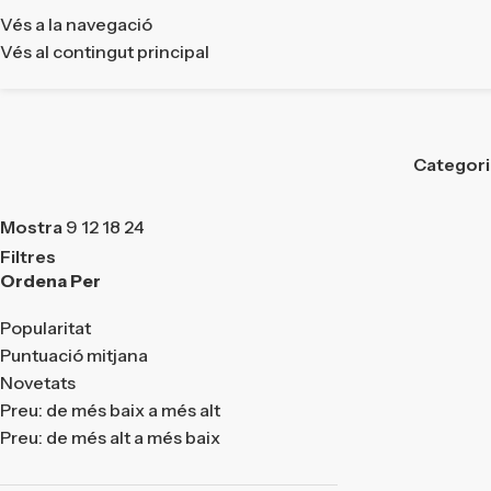
Vés a la navegació
Vés al contingut principal
Categor
Mostra
9
12
18
24
Filtres
Ordena Per
Popularitat
Puntuació mitjana
Novetats
Preu: de més baix a més alt
Preu: de més alt a més baix