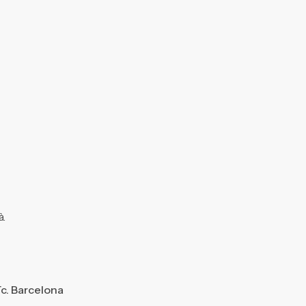
à.
ïc. Barcelona