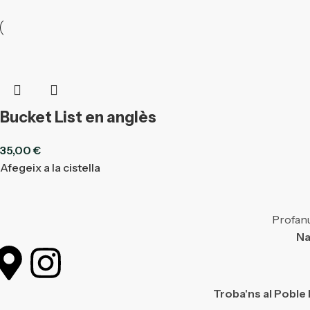
Bucket List en anglès
35,00
€
Afegeix a la cistella
Profanu
Na
Troba'ns al Poble