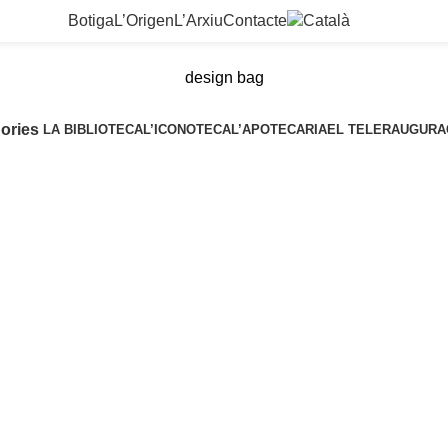
Botiga
L’Origen
L’Arxiu
Contacte
design bag
ories
LA BIBLIOTECA
L’ICONOTECA
L’APOTECARIA
EL TELER
AUGURA