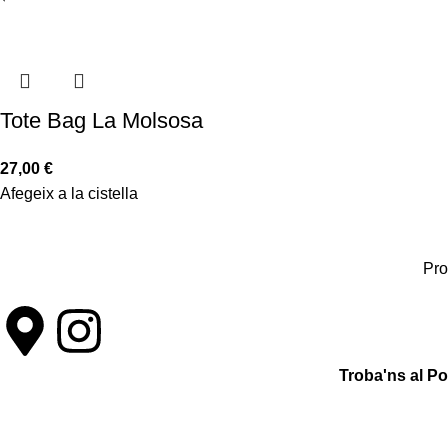
Tote Bag La Molsosa
27,00
€
Afegeix a la cistella
Pro
Troba'ns al P