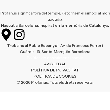
Profanus significa fora del temple. Retornem el símbol al món
quotidià.
Nascut a Barcelona. Inspirat en la memòria de Catalunya.
Troba'ns al Poble Espanyol.
Av. de Francesc Ferrer i
Guàrdia, 13, Sants-Montjuïc. Barcelona
Política de desistiment i canvis
AVÍS LEGAL
POLÍTICA DE PRIVACITAT
POLÍTICA DE COOKIES
© 2026 Profanus. Tots els drets reservats.
¡Enviament gratuït en compres superiors a 50 €!