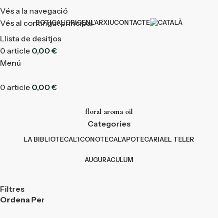
Vés a la navegació
Vés al contingut principal
BOTIGA
L’ORIGEN
L’ARXIU
CONTACTE
Llista de desitjos
0
article
0,00
€
Menú
0
article
0,00
€
floral aroma oil
Categories
LA BIBLIOTECA
L’ICONOTECA
L’APOTECARIA
EL TELER
AUGURACULUM
Filtres
Ordena Per