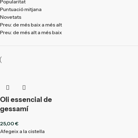
Popularitat
Puntuació mitjana
Novetats
Preu: de més baix a més alt
Preu: de més alt a més baix
Oli essencial de
gessamí
25,00
€
Afegeix a la cistella