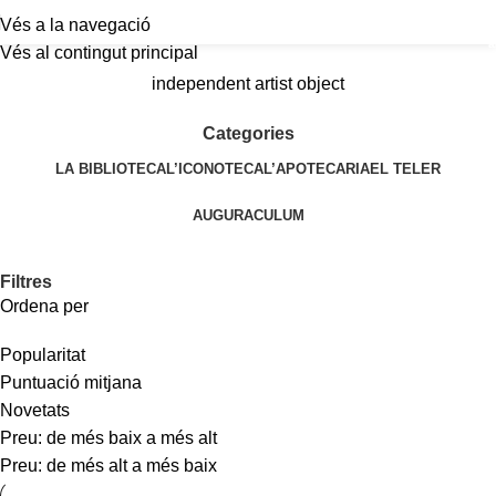
Vés a la navegació
a
Vés al contingut principal
independent artist object
Categories
LA BIBLIOTECA
L’ICONOTECA
L’APOTECARIA
EL TELER
AUGURACULUM
Filtres
Ordena per
Popularitat
Puntuació mitjana
Novetats
Preu: de més baix a més alt
Preu: de més alt a més baix