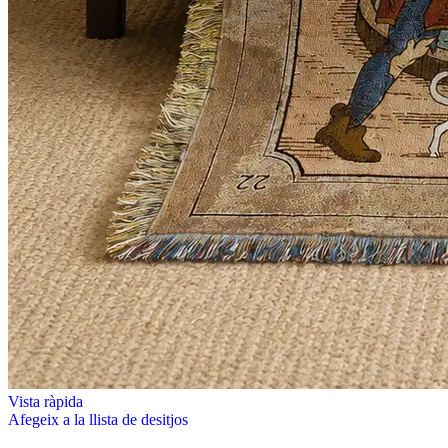
Vista ràpida
Afegeix a la llista de desitjos