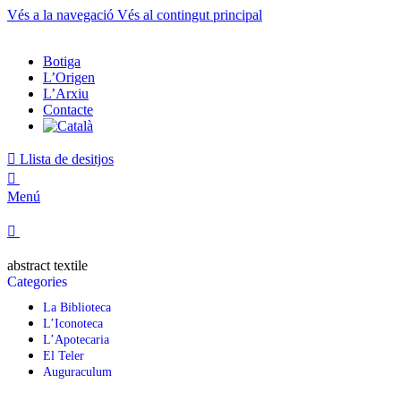
Vés a la navegació
Vés al contingut principal
Botiga
L’Origen
L’Arxiu
Contacte
Llista de desitjos
0
Menú
0
abstract textile
Categories
La Biblioteca
L’Iconoteca
L’Apotecaria
El Teler
Auguraculum