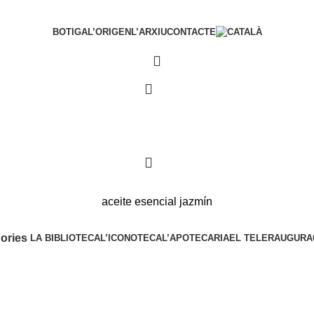
BOTIGA
L’ORIGEN
L’ARXIU
CONTACTE
0
0
aceite esencial jazmín
ories
LA BIBLIOTECA
L’ICONOTECA
L’APOTECARIA
EL TELER
AUGURA