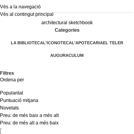
Vés a la navegació
a
Vés al contingut principal
architectural sketchbook
Categories
LA BIBLIOTECA
L’ICONOTECA
L’APOTECARIA
EL TELER
AUGURACULUM
Filtres
Ordena per
Popularitat
Puntuació mitjana
Novetats
Preu: de més baix a més alt
Preu: de més alt a més baix