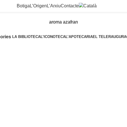
Botiga
L’Origen
L’Arxiu
Contacte
aroma azafran
ories
LA BIBLIOTECA
L’ICONOTECA
L’APOTECARIA
EL TELER
AUGURA