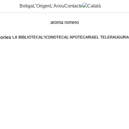
Botiga
L’Origen
L’Arxiu
Contacte
aroma romero
ories
LA BIBLIOTECA
L’ICONOTECA
L’APOTECARIA
EL TELER
AUGURA