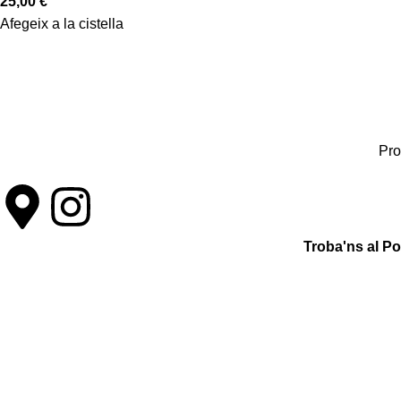
25,00
€
Afegeix a la cistella
Pro
Troba'ns al P