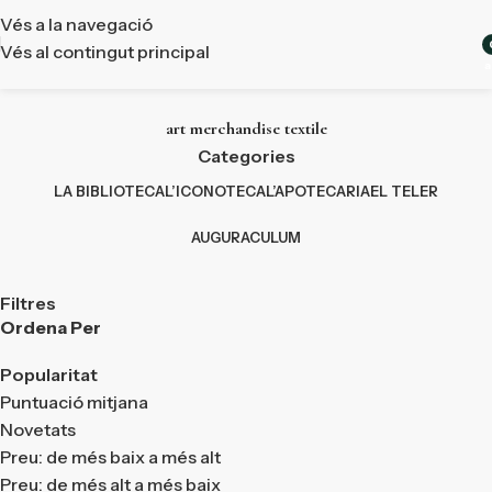
Vés a la navegació
Vés al contingut principal
a
art merchandise textile
Categories
LA BIBLIOTECA
L’ICONOTECA
L’APOTECARIA
EL TELER
AUGURACULUM
Filtres
Ordena Per
Popularitat
Puntuació mitjana
Novetats
Preu: de més baix a més alt
Preu: de més alt a més baix