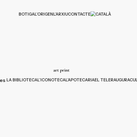
BOTIGA
L’ORIGEN
L’ARXIU
CONTACTE
art print
ies
LA BIBLIOTECA
L’ICONOTECA
L’APOTECARIA
EL TELER
AUGURACU