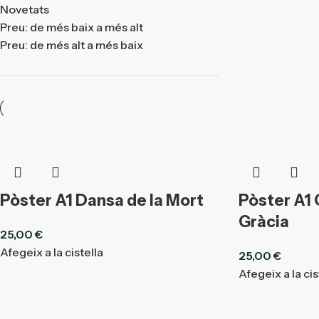
Novetats
Preu: de més baix a més alt
Preu: de més alt a més baix
Pòster A1 Dansa de la Mort
Pòster A1
Gràcia
25,00
€
Afegeix a la cistella
25,00
€
Afegeix a la cis