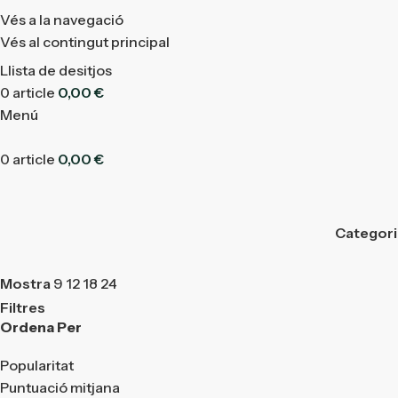
Vés a la navegació
Vés al contingut principal
Llista de desitjos
0
article
0,00
€
Menú
0
article
0,00
€
Categor
Mostra
9
12
18
24
Filtres
Ordena Per
Popularitat
Puntuació mitjana