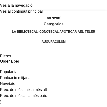
Vés a la navegació
a
Vés al contingut principal
art scarf
Categories
LA BIBLIOTECA
L’ICONOTECA
L’APOTECARIA
EL TELER
AUGURACULUM
Filtres
Ordena per
Popularitat
Puntuació mitjana
Novetats
Preu: de més baix a més alt
Preu: de més alt a més baix