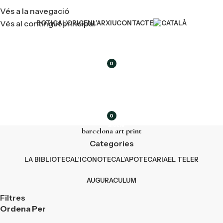
Vés a la navegació
Vés al contingut principal
BOTIGA
L’ORIGEN
L’ARXIU
CONTACTE
0
article
0
article
barcelona art print
Categories
LA BIBLIOTECA
L’ICONOTECA
L’APOTECARIA
EL TELER
AUGURACULUM
Filtres
Ordena Per