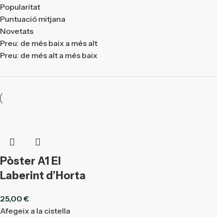
Popularitat
Puntuació mitjana
Novetats
Preu: de més baix a més alt
Preu: de més alt a més baix
Pòster A1 El
Laberint d’Horta
25,00
€
Afegeix a la cistella