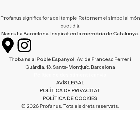
Profanus significa fora del temple. Retornem el símbol al món
quotidià.
Nascut a Barcelona. Inspirat en la memòria de Catalunya.
Troba'ns al Poble Espanyol.
Av. de Francesc Ferrer i
Guàrdia, 13, Sants-Montjuïc. Barcelona
Política de desistiment i canvis
AVÍS LEGAL
POLÍTICA DE PRIVACITAT
POLÍTICA DE COOKIES
© 2026 Profanus. Tots els drets reservats.
¡Enviament gratuït en compres superiors a 50 €!
¡Enviament gratuït en compres superiors a 50 €!