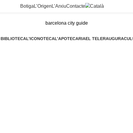
Botiga
L’Origen
L’Arxiu
Contacte
barcelona city guide
 BIBLIOTECA
L’ICONOTECA
L’APOTECARIA
EL TELER
AUGURACUL