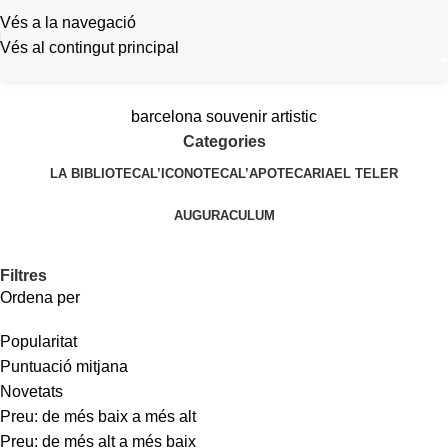
Vés a la navegació
Vés al contingut principal
a
barcelona souvenir artistic
Categories
LA BIBLIOTECA
L’ICONOTECA
L’APOTECARIA
EL TELER
AUGURACULUM
Filtres
Ordena per
Popularitat
Puntuació mitjana
Novetats
Preu: de més baix a més alt
Preu: de més alt a més baix