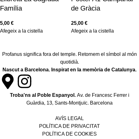
Família
de Gràcia
5,00
€
25,00
€
Afegeix a la cistella
Afegeix a la cistella
Profanus significa fora del temple. Retornem el símbol al món
quotidià.
Nascut a Barcelona. Inspirat en la memòria de Catalunya.
Troba'ns al Poble Espanyol.
Av. de Francesc Ferrer i
Guàrdia, 13, Sants-Montjuïc. Barcelona
Política de desistiment i canvis
AVÍS LEGAL
POLÍTICA DE PRIVACITAT
POLÍTICA DE COOKIES