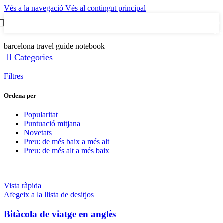
Vés a la navegació
Vés al contingut principal
0
artic
barcelona travel guide notebook
Categories
Filtres
Ordena per
Popularitat
Puntuació mitjana
Novetats
Preu: de més baix a més alt
Preu: de més alt a més baix
Vista ràpida
Afegeix a la llista de desitjos
Bitàcola de viatge en anglès