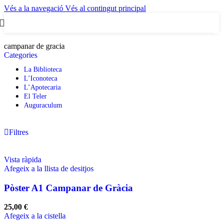
Vés a la navegació
Vés al contingut principal
0
artic
campanar de gracia
Categories
La Biblioteca
L’Iconoteca
L’Apotecaria
El Teler
Auguraculum
Filtres
Vista ràpida
Afegeix a la llista de desitjos
Pòster A1 Campanar de Gràcia
25,00
€
Afegeix a la cistella