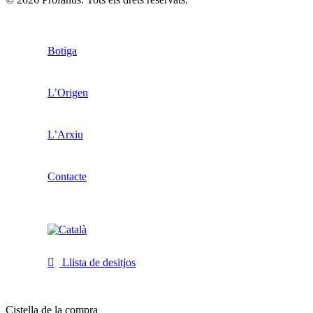
Botiga
L’Origen
L’Arxiu
Contacte
Llista de desitjos
Cistella de la compra