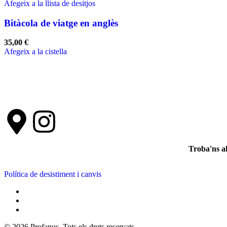
Afegeix a la llista de desitjos
Bitàcola de viatge en anglès
35,00
€
Afegeix a la cistella
Troba'ns a
Política de desistiment i canvis
© 2026 Profanus. Tots els drets reservats.