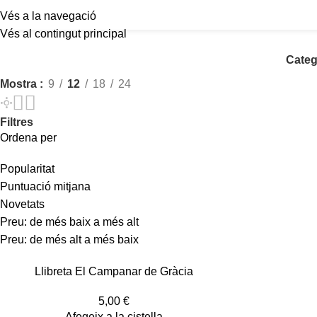
Vés a la navegació
Vés al contingut principal
Categ
Mostra
9
12
18
24
Filtres
Ordena per
Popularitat
Puntuació mitjana
Novetats
Preu: de més baix a més alt
Preu: de més alt a més baix
Llibreta El Campanar de Gràcia
5,00
€
Afegeix a la cistella