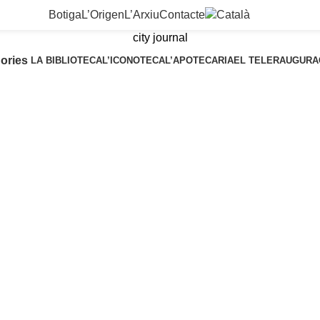
Botiga
L’Origen
L’Arxiu
Contacte
city journal
ories
LA BIBLIOTECA
L’ICONOTECA
L’APOTECARIA
EL TELER
AUGURA