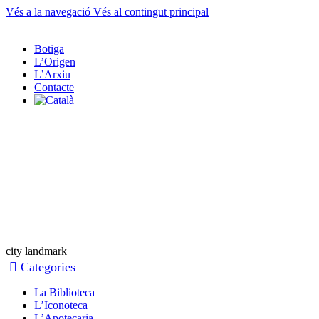
Vés a la navegació
Vés al contingut principal
Botiga
L’Origen
L’Arxiu
Contacte
city landmark
Categories
La Biblioteca
L’Iconoteca
L’Apotecaria