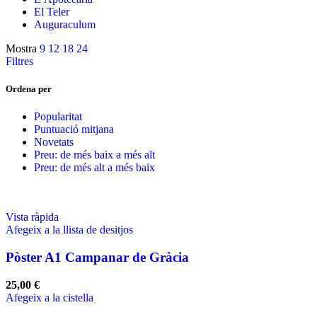
El Teler
Auguraculum
Mostra
9
12
18
24
Filtres
Ordena per
Popularitat
Puntuació mitjana
Novetats
Preu: de més baix a més alt
Preu: de més alt a més baix
Vista ràpida
Afegeix a la llista de desitjos
Pòster A1 Campanar de Gràcia
25,00
€
Afegeix a la cistella