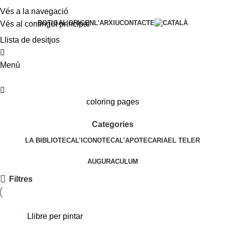
Vés a la navegació
BOTIGA
L’ORIGEN
L’ARXIU
CONTACTE
Vés al contingut principal
Llista de desitjos
0
Menú
0
coloring pages
Categories
LA BIBLIOTECA
L’ICONOTECA
L’APOTECARIA
EL TELER
AUGURACULUM
Filtres
Llibre per pintar