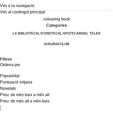
Vés a la navegació
a
Vés al contingut principal
colouring book
Categories
LA BIBLIOTECA
L’ICONOTECA
L’APOTECARIA
EL TELER
AUGURACULUM
Filtres
Ordena per
Popularitat
Puntuació mitjana
Novetats
Preu: de més baix a més alt
Preu: de més alt a més baix