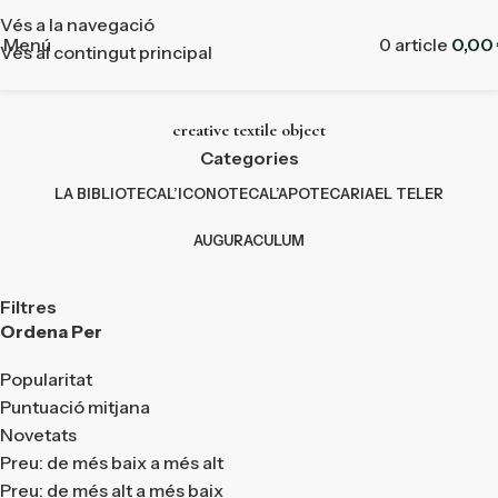
Vés a la navegació
Menú
0
article
0,00
Vés al contingut principal
creative textile object
Categories
LA BIBLIOTECA
L’ICONOTECA
L’APOTECARIA
EL TELER
AUGURACULUM
Filtres
Ordena Per
Popularitat
Puntuació mitjana
Novetats
Preu: de més baix a més alt
Preu: de més alt a més baix