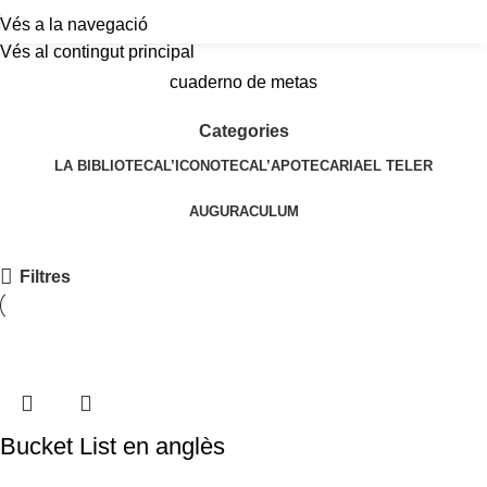
Vés a la navegació
a
Vés al contingut principal
cuaderno de metas
Categories
LA BIBLIOTECA
L’ICONOTECA
L’APOTECARIA
EL TELER
AUGURACULUM
Filtres
Bucket List en anglès